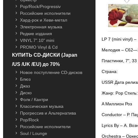
Pop/Rock/Progressiv
Российские исполнители
Хард-рок и Хеви-метал
Электронная музыка
Редкие издания
LP 7 (mini vinyl)
VINYL 7".10" mini
PROMO Vinyl & Cd
Мелодия – С62—
КУПИТЬ CD-ДИСКИ (Japan
Пластинки, 7", 3
/US /UK /EU) до 70%
Страна:
Новое поступление CD-дисков
Блюз
USSR Дата релиз
Джаз
Диско
Жанр: Pop Стиль:
Фолк / Кантри
A Миллион Роз
Классическая музыка
Прогрессив и Альтернатива
Conductor – Р. Па
Pop/Rock
Lyrics By – А. Во
Российские исполнители
Soul / Lounge
Orchestra – Орке