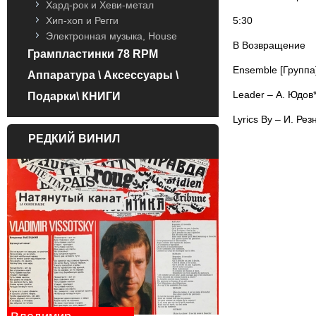
Хард-рок и Хеви-метал
5:30
Хип-хоп и Регги
Электронная музыка, House
B Возвращение
Грампластинки 78 RPM
Ensemble [Группа
Аппаратура \ Аксессуары \
Leader – А. Юдов
Подарки\ КНИГИ
Lyrics By – И. Рез
РЕДКИЙ ВИНИЛ