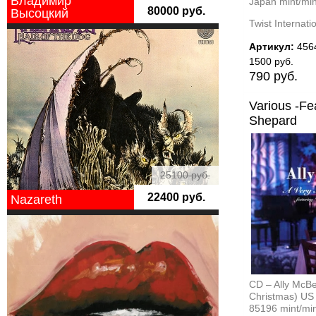
Владимир
Japan mint/mi
80000 руб.
Высоцкий
Twist Interna
Артикул:
456
1500 руб.
790 руб.
Various -Fe
Shepard ‎
25100 руб.
22400 руб.
Nazareth
CD ‎– Ally McBe
Christmas) US 
85196 mint/mi