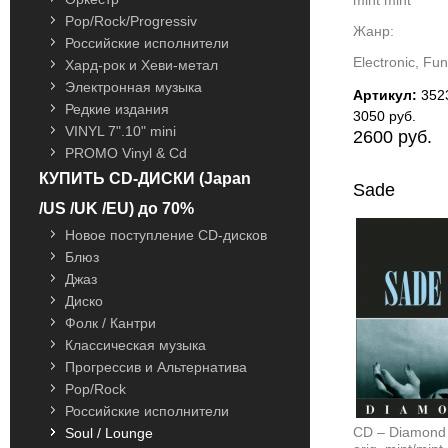
Pop/Rock/Progressiv
Жанр:
Российские исполнители
Electronic, Fun
Хард-рок и Хеви-метал
Электронная музыка
Артикул:
352
Редкие издания
3050 руб.
VINYL 7".10" mini
2600 руб.
PROMO Vinyl & Cd
КУПИТЬ CD-ДИСКИ (Japan
Sade
/US /UK /EU) до 70%
Новое поступление CD-дисков
Блюз
Джаз
Диско
Фолк / Кантри
Классическая музыка
Прогрессив и Альтернатива
Pop/Rock
Российские исполнители
CD – Diamond 
Soul / Lounge