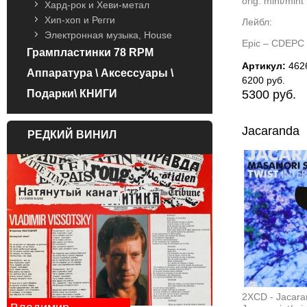
orig. mint/mint
Хард-рок и Хеви-метал
Хип-хоп и Регги
Лейбл:
Электронная музыка, House
Epic – CDEPC
Грампластинки 78 RPM
Артикул:
462
Аппаратура \ Аксессуары \
6200 руб.
5300 руб.
Подарки\ КНИГИ
Jacaranda
РЕДКИЙ ВИНИЛ
2XCD - Jacara