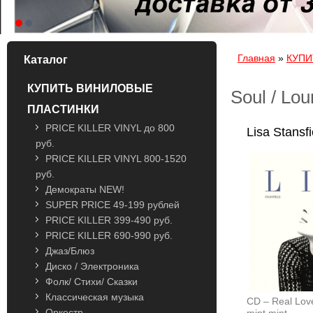
Вы здесь
Главная
»
КУПИТ
Каталог
КУПИТЬ ВИНИЛОВЫЕ
Soul / Lo
ПЛАСТИНКИ
PRICE KILLER VINYL до 800
Lisa Stansfi
руб.
PRICE KILLER VINYL 800-1520
руб.
Демократы NEW!
SUPER PRICE 49-199 рублей
PRICE KILLER 399-490 руб.
PRICE KILLER 690-990 руб.
Джаз/Блюз
Диско / Электроника
Фолк/ Стихи/ Сказки
Классическая музыка
CD – Real Lo
Оркестр
mint mint