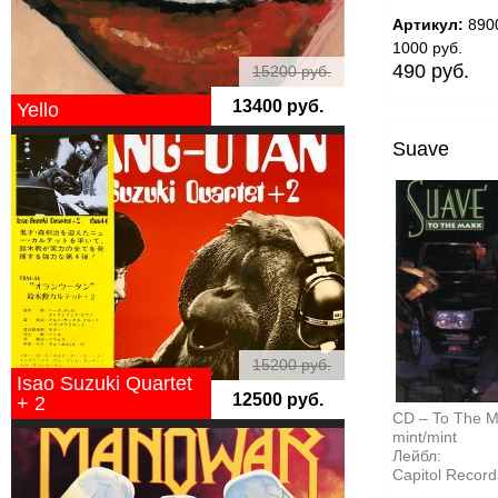
Артикул:
890
1000 руб.
490 руб.
15200 руб.
13400 руб.
Yello
Suave
15200 руб.
Isao Suzuki Quartet
12500 руб.
+ 2
CD – To The 
mint/mint
Лейбл:
Capitol Record