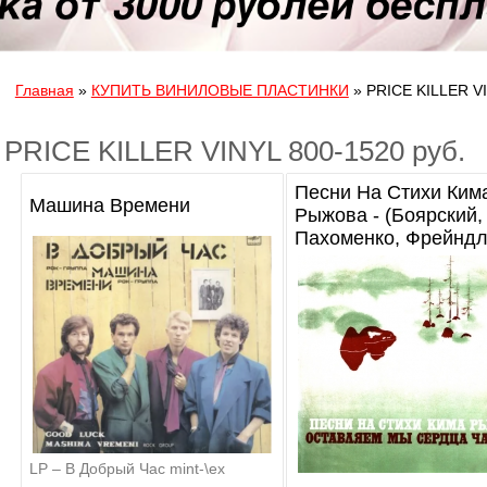
Вы здесь
Главная
»
КУПИТЬ ВИНИЛОВЫЕ ПЛАСТИНКИ
»
PRICE KILLER VI
PRICE KILLER VINYL 800-1520 руб.
Песни На Стихи Ким
Машина Времени
Рыжова - (Боярский,
Пахоменко, Фрейндли
LP – В Добрый Час mint-\ex