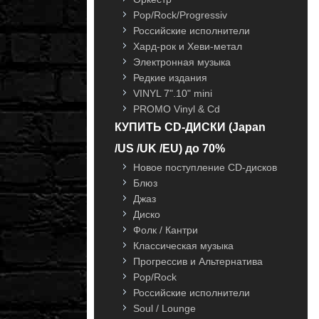
Pop/Rock/Progressiv
Российские исполнители
Хард-рок и Хеви-метал
Электронная музыка
Редкие издания
VINYL 7".10" mini
PROMO Vinyl & Cd
КУПИТЬ CD-ДИСКИ (Japan
/US /UK /EU) до 70%
Новое поступление CD-дисков
Блюз
Джаз
Диско
Фолк / Кантри
Классическая музыка
Прогрессив и Альтернатива
Pop/Rock
Российские исполнители
Soul / Lounge