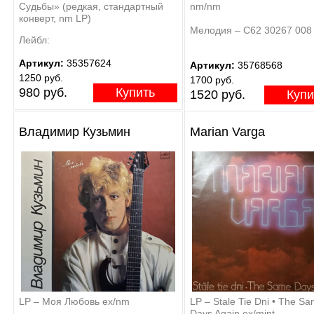
Судьбы» (редкая, стандартный
nm/nm
конверт, nm LP)
Мелодия – С62 30267 008
Лейбл:
Артикул:
35357624
Артикул:
35768568
1250 руб.
1700 руб.
980 руб.
Купить
1520 руб.
Купи
Владимир Кузьмин
Marian Varga
LP – Моя Любовь ex/nm
LP – Stale Tie Dni • The S
Days Again ex/mint-