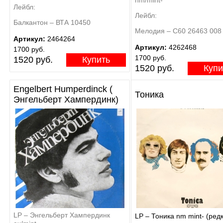
Лейбл:
Лейбл:
Балкантон – ВТА 10450
Мелодия – С60 26463 008
Артикул:
2464264
Артикул:
4262468
1700 руб.
1700 руб.
1520 руб.
Купить
1520 руб.
Купи
Engelbert Humperdinck (
Тоника
Энгельберт Хампердинк)
LP – Энгельберт Хампердинк
LP – Тоника nm mint- (ред