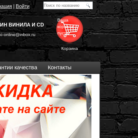
рация
|
Войти
Ваша
ИН ВИНИЛА И CD
корзина
пуста
i-online@inbox.ru
Корзина
антии качества
Контакты