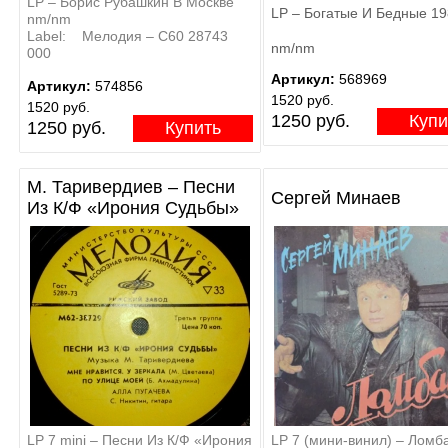
LP – Борис Рубашкин В Москве
LP – Богатые И Бедные 1
nm/nm
Label: Мелодия – С60 28743
nm/nm
000
Артикул:
568969
Артикул:
574856
1520 руб.
1520 руб.
1250 руб.
Купи
1250 руб.
Купить
М. Таривердиев – Песни
Сергей Минаев
Из К/Ф «Ирония Судьбы»
LP 7 mini – Песни Из К/Ф «Ирония
LP 7 (мини-винил) – Ломб