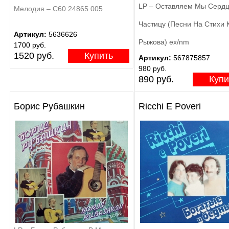
LP – Оставляем Мы Серд
Мелодия – С60 24865 005
Частицу (Песни На Стихи 
Артикул:
5636626
Рыжова) ex/nm
1700 руб.
1520 руб.
Купить
Артикул:
567875857
980 руб.
890 руб.
Купи
Борис Рубашкин
Ricchi E Poveri