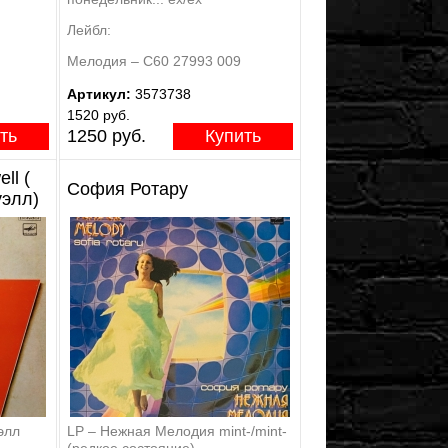
Лейбл:
Мелодия – С60 27993 009
Артикул:
3573738
1520 руб.
ть
1250 руб.
Купить
ll (
София Ротару
уэлл)
элл
LP – Нежная Мелодия mint-/mint-
(редкое состояние)