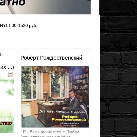
NYL 800-1520 руб.
а
Роберт Рождественский
х ...)
LP - Все начинается с Любви
(стихотворения) nm/mint-