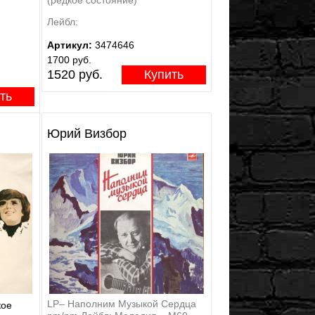
Лейбл:
Артикул:
3474646
1700 руб.
1520 руб.
Купить
ть
Юрий Визбор
LP– Наполним Музыкой Сердца
кое