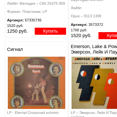
Лейбл: Мелодия – С60 25375 009
Лейбл:
Формат: Пластинки, LP
Opus – 9113 1308
Артикул:
57335735
Артикул:
3573372
1520 руб.
1700 руб.
1250 руб.
Купить
1520 руб.
Купи
Emerson, Lake & Powe
Сигнал
Эмерсон, Лейк И Па
LP - Eternal Crossroad ex/mint-
LP – Эмерсон, Лейк И Пау
nm/mint-