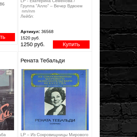
LP - Екатерина Семенова /
986
Группа "Алло" – Вечер Вдвоем
nm/nm
Лейбл:
Артикул:
36568
ть
1520 руб.
1250 руб.
Купить
Рената Тебальди
аба
LP – Из Сокровищницы Мирового