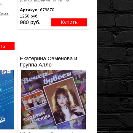
ца
Артикул:
679870
Кима
1250 руб.
980 руб.
Купить
ть
Екатерина Семенова и
Группа Алло