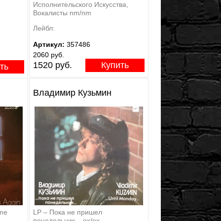
Исполнительского Искусства,
Вокалисты nm/nm
Лейбл:
Артикул:
357486
2060 руб.
1520 руб.
Купить
ть
Владимир Кузьмин
ame
LP – Пока не пришел
понедельник... ex/ex