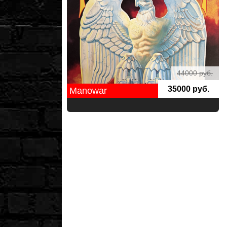
44000 руб.
35000 руб.
Manowar
Ирина
Х
Отвечу на ваши вопросы.
Подождите, оператор
печатает сообщение