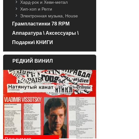
Хард-рок и Хеви-метал
Хип-хоп и Регги
Электронная музыка, House
Грампластинки 78 RPM
Аппаратура \ Аксессуары \
Подарки\ КНИГИ
РЕДКИЙ ВИНИЛ