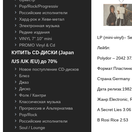
Pop/Rock/Progressiv
Российские исполнители
Хард-рок и Хеви-метал
Электронная музыка
Редкие издания
LP (mini-vinyl)– S
VINYL 7".10" mini
PROMO Vinyl & Cd
Лейбл:
КУПИТЬ CD-ДИСКИ (Japan
Polydor – 2042 37
/US /UK /EU) до 70%
Формат:Пластинки,
Новое поступление CD-дисков
Блюз
Страна:Germany
Джаз
Диско
Дата релиза:1982
Фолк / Кантри
Жанр:Electronic, 
Классическая музыка
Прогрессив и Альтернатива
A Secret Lies 3:06
Pop/Rock
B Rosi Rice 2:53
Российские исполнители
Soul / Lounge