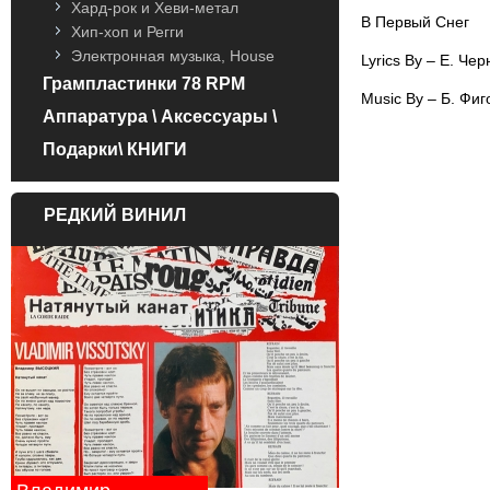
Хард-рок и Хеви-метал
B Первый Снег
Хип-хоп и Регги
Электронная музыка, House
Lyrics By – Е. Че
Грампластинки 78 RPM
Music By – Б. Фиг
Аппаратура \ Аксессуары \
Подарки\ КНИГИ
РЕДКИЙ ВИНИЛ