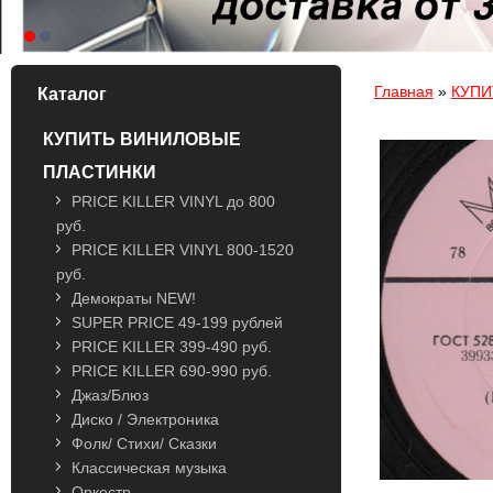
Вы здесь
Главная
»
КУПИ
Каталог
КУПИТЬ ВИНИЛОВЫЕ
ПЛАСТИНКИ
PRICE KILLER VINYL до 800
руб.
PRICE KILLER VINYL 800-1520
руб.
Демократы NEW!
SUPER PRICE 49-199 рублей
PRICE KILLER 399-490 руб.
PRICE KILLER 690-990 руб.
Джаз/Блюз
Диско / Электроника
Фолк/ Стихи/ Сказки
Классическая музыка
Оркестр