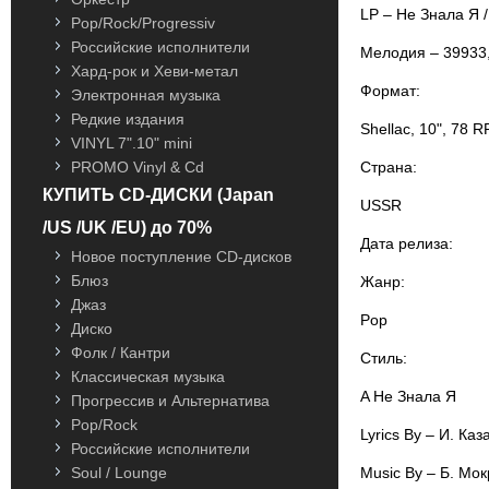
LP – Не Знала Я 
Pop/Rock/Progressiv
Российские исполнители
Мелодия – 39933
Хард-рок и Хеви-метал
Формат:
Электронная музыка
Редкие издания
Shellac, 10", 78 
VINYL 7".10" mini
Страна:
PROMO Vinyl & Cd
КУПИТЬ CD-ДИСКИ (Japan
USSR
/US /UK /EU) до 70%
Дата релиза:
Новое поступление CD-дисков
Блюз
Жанр:
Джаз
Pop
Диско
Фолк / Кантри
Стиль:
Классическая музыка
A Не Знала Я
Прогрессив и Альтернатива
Pop/Rock
Lyrics By – И. Каз
Российские исполнители
Music By – Б. Мок
Soul / Lounge