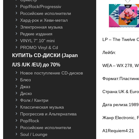
Pop/Rock/Progressiv
Российские исполнители
Хард-рок и Хеви-метал
Электронная музыка
Редкие издания
LP – The Twelve 
VINYL 7".10" mini
PROMO Vinyl & Cd
Лейбл:
КУПИТЬ CD-ДИСКИ (Japan
/US /UK /EU) до 70%
WEA – WX 278, W
Новое поступление CD-дисков
Формат:Пластинк
Блюз
Джаз
Страна:UK & Eur
Диско
Фолк / Кантри
Дата релиза:1989
Классическая музыка
Прогрессив и Альтернатива
Жанр:Electronic, 
Pop/Rock
Российские исполнители
A1Requiem4:21
Soul / Lounge