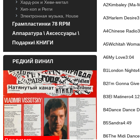
Хард-рок и Хеви-метал
A2Kimbaley (Ma-
Хип-хоп и Регги
Электронная музыка, House
A3Harlem Desire3
Грампластинки 78 RPM
A4Chinese Radio3
Аппаратура \ Аксессуары \
Подарки\ КНИГИ
A5Wichitah Woma
A6My Love3:04
РЕДКИЙ ВИНИЛ
B1London Nights4
B2I'm Gonna Give
B3El Matinero4:12
B4Dance Dance D
B5Sandra4:49
B6The Midi Dance