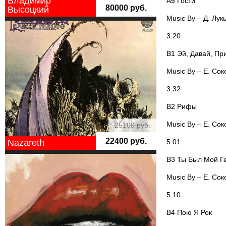
Владимир
A5 Гости
80000 руб.
Высоцкий
Music By – Д. Лук
3:20
B1 Эй, Давай, Пр
Music By – Е. Сок
3:32
B2 Рифы
Music By – Е. Сок
25100 руб.
22400 руб.
5:01
Nazareth
B3 Ты Был Мой Г
Music By – Е. Сок
5:10
B4 Пою Я Рок