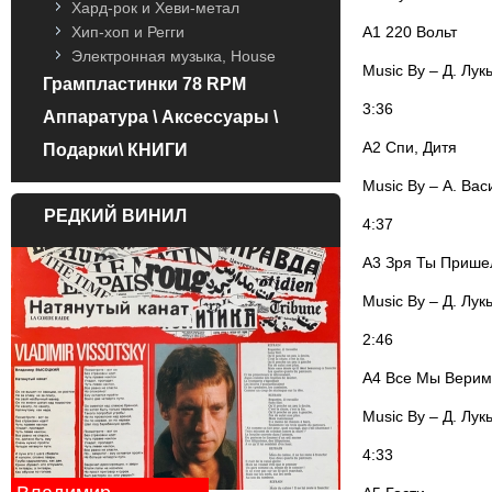
Хард-рок и Хеви-метал
A1 220 Вольт
Хип-хоп и Регги
Электронная музыка, House
Music By – Д. Лук
Грампластинки 78 RPM
3:36
Аппаратура \ Аксессуары \
A2 Спи, Дитя
Подарки\ КНИГИ
Music By – А. Вас
РЕДКИЙ ВИНИЛ
4:37
A3 Зря Ты Прише
Music By – Д. Лук
2:46
A4 Все Мы Верим
Music By – Д. Лук
4:33