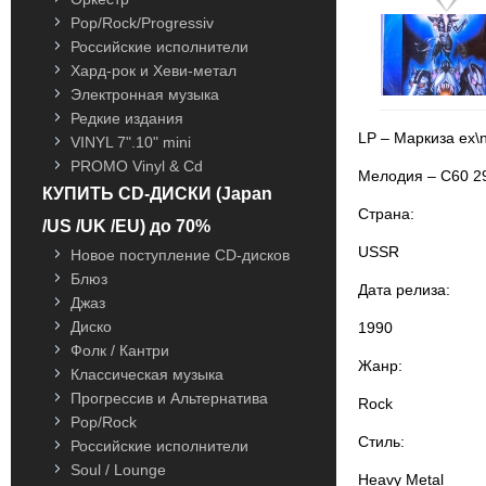
Pop/Rock/Progressiv
Российские исполнители
Хард-рок и Хеви-метал
Электронная музыка
Редкие издания
LP – Маркиза ex\
VINYL 7".10" mini
PROMO Vinyl & Cd
Мелодия – С60 2
КУПИТЬ CD-ДИСКИ (Japan
Страна:
/US /UK /EU) до 70%
USSR
Новое поступление CD-дисков
Блюз
Дата релиза:
Джаз
Диско
1990
Фолк / Кантри
Жанр:
Классическая музыка
Прогрессив и Альтернатива
Rock
Pop/Rock
Стиль:
Российские исполнители
Soul / Lounge
Heavy Metal