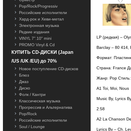
Pop/Rock/Progressiv
Российские исполнители
Хард-рок и Хеви-метал
Электронная музыка
Редкие издания
LP (редкая) – Oly
VINYL 7".10" mini
PROMO Vinyl & Cd
Barclay – 80 414, 
КУПИТЬ CD-ДИСКИ (Japan
Формат: Пластинк
/US /UK /EU) до 70%
Страна: France Д
Новое поступление CD-дисков
Блюз
Жанр: Pop Стиль
Джаз
Диско
A1 Toi, Moi, Nous
Фолк / Кантри
Music By, Lyrics B
Классическая музыка
Прогрессив и Альтернатива
2:58
Pop/Rock
A2 La Chanson D
Российские исполнители
Soul / Lounge
Lyrics By – Ch. Le