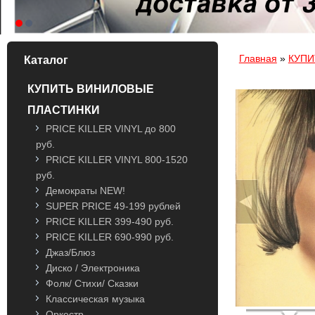
Вы здесь
Главная
»
КУПИ
Каталог
КУПИТЬ ВИНИЛОВЫЕ
ПЛАСТИНКИ
PRICE KILLER VINYL до 800
руб.
PRICE KILLER VINYL 800-1520
руб.
Демократы NEW!
SUPER PRICE 49-199 рублей
PRICE KILLER 399-490 руб.
PRICE KILLER 690-990 руб.
Джаз/Блюз
Диско / Электроника
Фолк/ Стихи/ Сказки
Классическая музыка
Оркестр