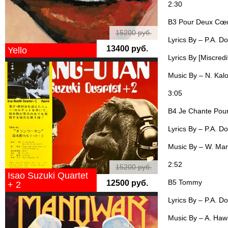
2:30
B3 Pour Deux Cœu
15200 руб.
Lyrics By – P.A. D
13400 руб.
Yello
Lyrics By [Miscredi
Music By – N. Kal
3:05
B4 Je Chante Pour 
Lyrics By – P.A. D
Music By – W. Mar
2:52
15200 руб.
Isao Suzuki Quartet
B5 Tommy
12500 руб.
+ 2
Lyrics By – P.A. D
Music By – A. Ha