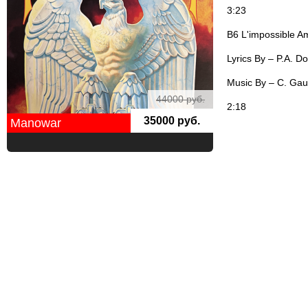
3:23
B6 L'impossible A
Lyrics By – P.A. D
Music By – C. Gau
44000 руб.
2:18
35000 руб.
Manowar