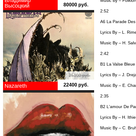
Владимир
Music By – Folklor
80000 руб.
Высоцкий
2:52
A6 La Parade Des
Lyrics By – L. Rime
Music By – H. Sal
2:42
B1 La Valse Bleue
Lyrics By – J. Drej
25100 руб.
22400 руб.
Music By – E. Cha
Nazareth
2:35
B2 L'amour De Par
Lyrics By – H. Ithie
Music By – C. Bru