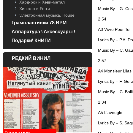
Хард-рок и Хеви-метал
Music By – G. Cos
Хип-хоп и Регги
Электронная музыка, House
2:54
Грампластинки 78 RPM
A3 Vivre Pour Toi
Аппаратура \ Аксессуары \
Lyrics By – P.A. D
Подарки\ КНИГИ
Music By – C. Gau
РЕДКИЙ ВИНИЛ
2:57
A4 Monsieur Lilas
Lyrics By – F. Gera
Music By – C. Boll
2:34
A5 L'aveugle
Lyrics By – S. Sag