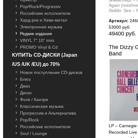
Again (mint/mi
Pop/Rock/Progressiv
Лейбл: Sire – 
Российские исполнители
Хард-рок и Хеви-метал
Артикул:
246
Электронная музыка
53000 руб.
49400 руб.
Редкие издания
VINYL 7".10" mini
The Dizzy G
PROMO Vinyl & Cd
Band
КУПИТЬ CD-ДИСКИ (Japan
/US /UK /EU) до 70%
Новое поступление CD-дисков
Блюз
Джаз
Диско
Фолк / Кантри
Классическая музыка
Прогрессив и Альтернатива
Pop/Rock
LP – Carnegie 
Российские исполнители
Recorded Live 
Soul / Lounge