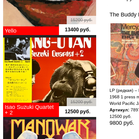
The Buddy 
15200 руб.
13400 руб.
Yello
LP (редкая) –
1968 1 press m
15200 руб.
World Pacific 
Isao Suzuki Quartet
Артикул:
789
12500 руб.
+ 2
12500 руб.
9800 руб.