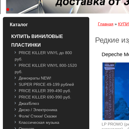
Вы здесь
Главная
»
КУПИ
Каталог
КУПИТЬ ВИНИЛОВЫЕ
Редкие и
ПЛАСТИНКИ
PRICE KILLER VINYL до 800
Depeche M
руб.
PRICE KILLER VINYL 800-1520
руб.
Демократы NEW!
SUPER PRICE 49-199 рублей
PRICE KILLER 399-490 руб.
PRICE KILLER 690-990 руб.
Джаз/Блюз
Диско / Электроника
Фолк/ Стихи/ Сказки
Классическая музыка
LP PROMO (р
Оркестр
экземпляр) – 